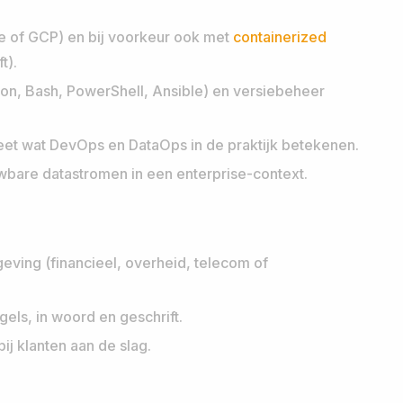
 of GCP) en bij voorkeur ook met
containerized
t).
on, Bash, PowerShell, Ansible) en versiebeheer
eet wat DevOps en DataOps in de praktijk betekenen.
uwbare datastromen in een enterprise-context.
eving (financieel, overheid, telecom of
ls, in woord en geschrift.
ij klanten aan de slag.