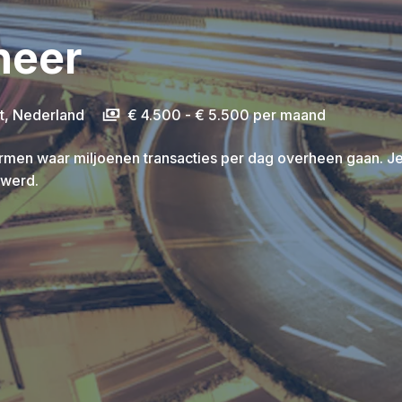
neer
t
,
Nederland
€ 4.500 - € 5.500 per maand
ormen waar miljoenen transacties per dag overheen gaan. J
 werd.