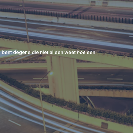
e bent degene die niet alleen weet
hoe
een