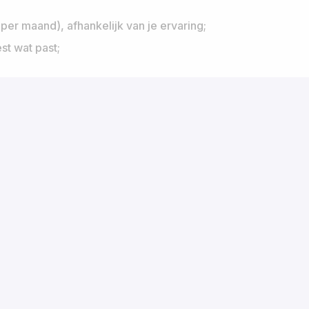
per maand), afhankelijk van je ervaring;
st wat past;
verjaardag;
ficeringen, conferenties en doorgroei richt senior,
n lab-dagen — leren als onderdeel van je werk, niet
aar jou of jij naar ons. Je werkt bij/voor de klant,
;
ense, waar de korte lijn de standaard is.
ct opnemen met Ron Eland via e-mail (
ron.eland@icu-
t een kop koffie en een rondleiding door het lab?