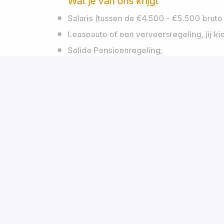
Wat je van ons krijgt
Salaris (tussen de €4.500 - €5.500 bruto 
Leaseauto of een vervoersregeling, jij kie
Solide Pensioenregeling;
26 vakantiedagen en een vrije dag op je 
Helder loopbaanpad met ruimte voor certi
lead of architect;
Vakinhoudelijke sessies, kennisavonden e
als verplicht avondvullend programma.
Ondersteuning bij je opdracht: wij komen n
maar hoort bij bij ons team en dat merk je
Een platte organisatie, integer en no-nons
Voor vragen over deze vacature, kun je conta
it.nl
) of telefonisch (06-21245991). Liever eers