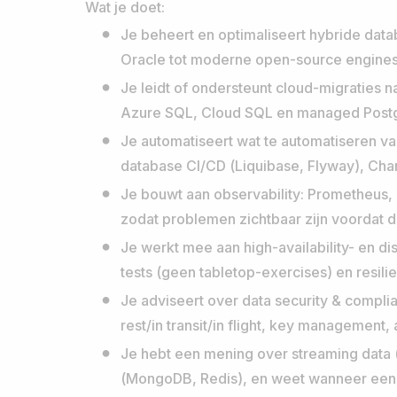
Wat je doet:
Je beheert en optimaliseert hybride d
Oracle tot moderne open-source engines
Je leidt of ondersteunt cloud-migraties
Azure SQL, Cloud SQL en managed Post
Je automatiseert wat te automatiseren val
database CI/CD (Liquibase, Flyway), Ch
Je bouwt aan observability: Prometheus
zodat problemen zichtbaar zijn voordat d
Je werkt mee aan high-availability- en dis
tests (geen tabletop-exercises) en resil
Je adviseert over data security & compli
rest/in transit/in flight, key management,
Je hebt een mening over streaming data
(MongoDB, Redis), en weet wanneer een 