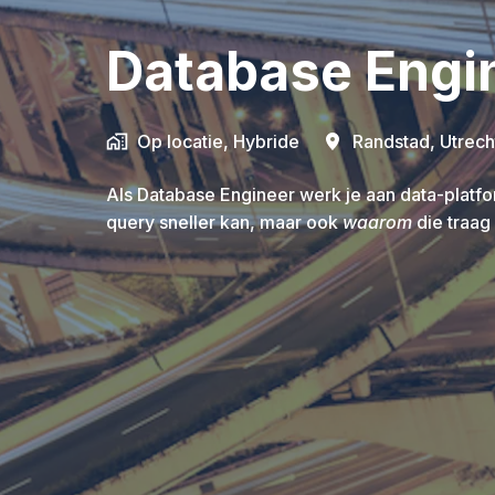
Database Engi
Op locatie, Hybride
Randstad
,
Utrech
Als Database Engineer werk je aan data-platf
query sneller kan, maar ook
waarom
die traag