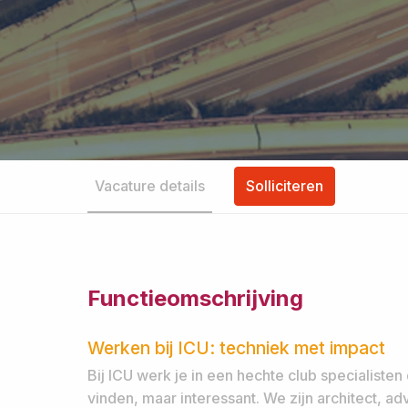
Vacature details
Solliciteren
Functieomschrijving
Werken bij ICU: techniek met impact
Bij ICU werk je in een hechte club specialisten
vinden, maar interessant. We zijn architect, ad