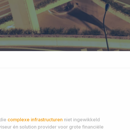
 die
complexe infrastructuren
niet ingewikkeld
viseur én solution provider voor grote financiële