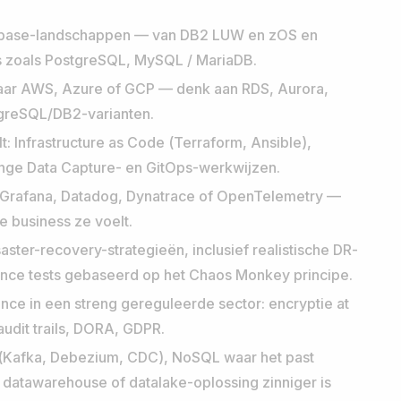
atabase-landschappen — van DB2 LUW en zOS en
 zoals PostgreSQL, MySQL / MariaDB.
 naar AWS, Azure of GCP — denk aan RDS, Aurora,
greSQL/DB2-varianten.
t: Infrastructure as Code (Terraform, Ansible),
ange Data Capture- en GitOps-werkwijzen.
, Grafana, Datadog, Dynatrace of OpenTelemetry —
e business ze voelt.
aster-recovery-strategieën, inclusief realistische DR-
ience tests gebaseerd op het Chaos Monkey principe.
ance in een streng gereguleerde sector: encryptie at
 audit trails, DORA, GDPR.
 (Kafka, Debezium, CDC), NoSQL waar het past
datawarehouse of datalake-oplossing zinniger is