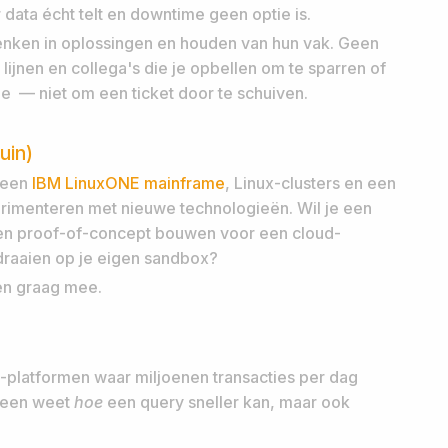
data écht telt en downtime geen optie is.
nken in oplossingen en houden van hun vak. Geen
lijnen en collega's die je opbellen om te sparren of
e — niet om een ticket door te schuiven.
uin)
t een
IBM LinuxONE mainframe
, Linux-clusters en een
erimenteren met nieuwe technologieën. Wil je een
en proof-of-concept bouwen voor een cloud-
draaien op je eigen sandbox?
ken graag mee.
a-platformen waar miljoenen transacties per dag
lleen weet
hoe
een query sneller kan, maar ook